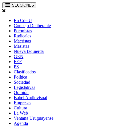
SECCIONES
En CdelU
Concejo Deliberante
Peronistas
Radicales
Macristas
Masistas
Nueva Izquierda
GEN
FEF
PS
Clasificados
Política
Sociedad
Legislativas
Opinión
Babel Audiovisual
Empresas
Cultura
La Web
Ventana Uruguayense
Agenda