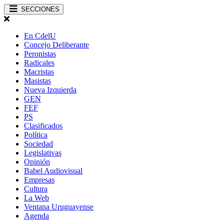
SECCIONES
En CdelU
Concejo Deliberante
Peronistas
Radicales
Macristas
Masistas
Nueva Izquierda
GEN
FEF
PS
Clasificados
Política
Sociedad
Legislativas
Opinión
Babel Audiovisual
Empresas
Cultura
La Web
Ventana Uruguayense
Agenda