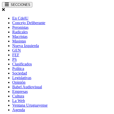
SECCIONES
En CdelU
Concejo Deliberante
Peronistas
Radicales
Macristas
Masistas
Nueva Izquierda
GEN
FEF
PS
Clasificados
Política
Sociedad
Legislativas
Opinión
Babel Audiovisual
Empresas
Cultura
La Web
Ventana Uruguayense
Agenda