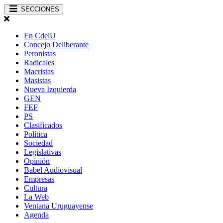
SECCIONES
En CdelU
Concejo Deliberante
Peronistas
Radicales
Macristas
Masistas
Nueva Izquierda
GEN
FEF
PS
Clasificados
Política
Sociedad
Legislativas
Opinión
Babel Audiovisual
Empresas
Cultura
La Web
Ventana Uruguayense
Agenda