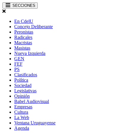
SECCIONES
En CdelU
Concejo Deliberante
Peronistas
Radicales
Macristas
Masistas
Nueva Izquierda
GEN
FEF
PS
Clasificados
Política
Sociedad
Legislativas
Opinión
Babel Audiovisual
Empresas
Cultura
La Web
Ventana Uruguayense
Agenda