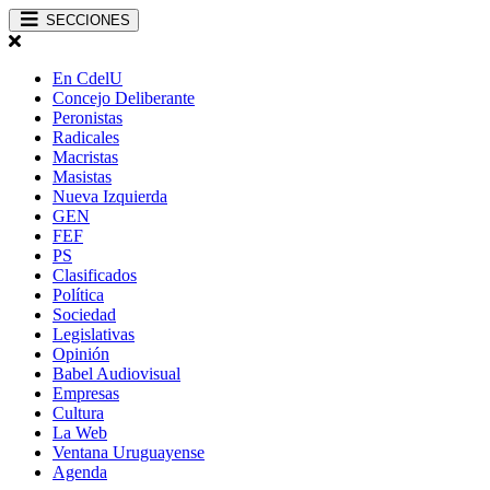
SECCIONES
En CdelU
Concejo Deliberante
Peronistas
Radicales
Macristas
Masistas
Nueva Izquierda
GEN
FEF
PS
Clasificados
Política
Sociedad
Legislativas
Opinión
Babel Audiovisual
Empresas
Cultura
La Web
Ventana Uruguayense
Agenda