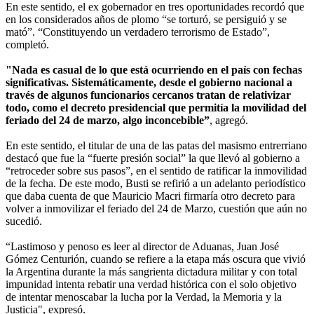
En este sentido, el ex gobernador en tres oportunidades recordó que
en los considerados años de plomo “se torturó, se persiguió y se
mató”. “Constituyendo un verdadero terrorismo de Estado”,
completó.
"Nada es casual de lo que está ocurriendo en el país con fechas
significativas. Sistemáticamente, desde el gobierno nacional a
través de algunos funcionarios cercanos tratan de relativizar
todo, como el decreto presidencial que permitía la movilidad del
feriado del 24 de marzo, algo inconcebible”
, agregó.
En este sentido, el titular de una de las patas del masismo entrerriano
destacó que fue la “fuerte presión social” la que llevó al gobierno a
“retroceder sobre sus pasos”, en el sentido de ratificar la inmovilidad
de la fecha. De este modo, Busti se refirió a un adelanto periodístico
que daba cuenta de que Mauricio Macri firmaría otro decreto para
volver a inmovilizar el feriado del 24 de Marzo, cuestión que aún no
sucedió.
“Lastimoso y penoso es leer al director de Aduanas, Juan José
Gómez Centurión, cuando se refiere a la etapa más oscura que vivió
la Argentina durante la más sangrienta dictadura militar y con total
impunidad intenta rebatir una verdad histórica con el solo objetivo
de intentar menoscabar la lucha por la Verdad, la Memoria y la
Justicia", expresó.