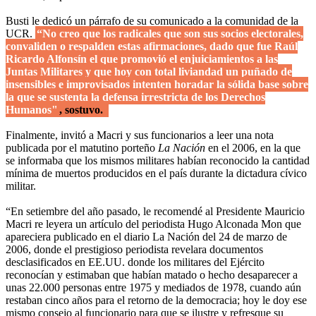
Busti le dedicó un párrafo de su comunicado a la comunidad de la
UCR.
“No creo que los radicales que son sus socios electorales,
convaliden o respalden estas afirmaciones, dado que fue Raúl
Ricardo Alfonsín el que promovió el enjuiciamientos a las
Juntas Militares y que hoy con total liviandad un puñado de
insensibles e improvisados intenten horadar la sólida base sobre
la que se sustenta la defensa irrestricta de los Derechos
Humanos"
, sostuvo.
Finalmente, invitó a Macri y sus funcionarios a leer una nota
publicada por el matutino porteño
La Nación
en el 2006, en la que
se informaba que los mismos militares habían reconocido la cantidad
mínima de muertos producidos en el país durante la dictadura cívico
militar.
“En setiembre del año pasado, le recomendé al Presidente Mauricio
Macri re leyera un artículo del periodista Hugo Alconada Mon que
apareciera publicado en el diario La Nación del 24 de marzo de
2006, donde el prestigioso periodista revelara documentos
desclasificados en EE.UU. donde los militares del Ejército
reconocían y estimaban que habían matado o hecho desaparecer a
unas 22.000 personas entre 1975 y mediados de 1978, cuando aún
restaban cinco años para el retorno de la democracia; hoy le doy ese
mismo consejo al funcionario para que se ilustre y refresque su