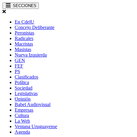
SECCIONES
En CdelU
Concejo Deliberante
Peronistas
Radicales
Macristas
Masistas
Nueva Izquierda
GEN
FEF
PS
Clasificados
Política
Sociedad
Legislativas
Opinión
Babel Audiovisual
Empresas
Cultura
La Web
Ventana Uruguayense
Agenda