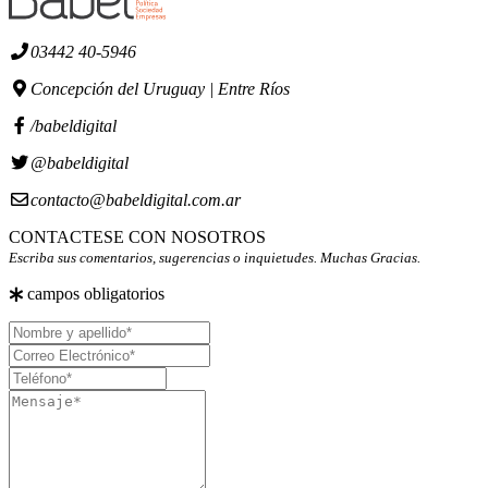
03442 40-5946
Concepción del Uruguay | Entre Ríos
/babeldigital
@babeldigital
contacto@babeldigital.com.ar
CONTACTESE CON NOSOTROS
Escriba sus comentarios, sugerencias o inquietudes. Muchas Gracias.
campos obligatorios
Nombre
y
Correo
apellido
Electrónico
Teléfono
Mensaje