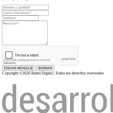
Nombre
y
Correo
apellido
Electrónico
Teléfono
Mensaje
ENVIAR MENSAJE
BORRAR
Copyright ©2026 Babel Digital | Todos los derechos reservados