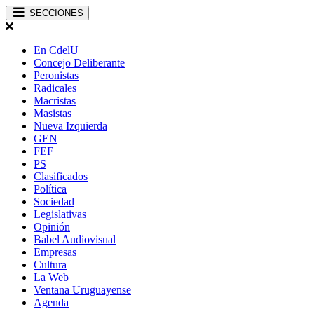
SECCIONES
En CdelU
Concejo Deliberante
Peronistas
Radicales
Macristas
Masistas
Nueva Izquierda
GEN
FEF
PS
Clasificados
Política
Sociedad
Legislativas
Opinión
Babel Audiovisual
Empresas
Cultura
La Web
Ventana Uruguayense
Agenda