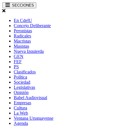
SECCIONES
En CdelU
Concejo Deliberante
Peronistas
Radicales
Macristas
Masistas
Nueva Izquierda
GEN
FEF
PS
Clasificados
Política
Sociedad
Legislativas
Opinión
Babel Audiovisual
Empresas
Cultura
La Web
Ventana Uruguayense
Agenda