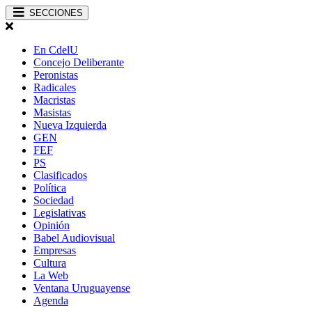
SECCIONES
En CdelU
Concejo Deliberante
Peronistas
Radicales
Macristas
Masistas
Nueva Izquierda
GEN
FEF
PS
Clasificados
Política
Sociedad
Legislativas
Opinión
Babel Audiovisual
Empresas
Cultura
La Web
Ventana Uruguayense
Agenda