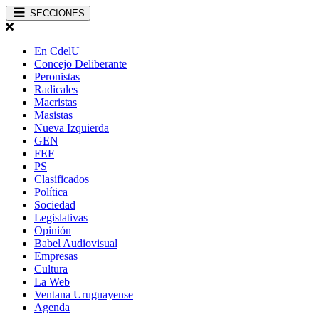
SECCIONES
En CdelU
Concejo Deliberante
Peronistas
Radicales
Macristas
Masistas
Nueva Izquierda
GEN
FEF
PS
Clasificados
Política
Sociedad
Legislativas
Opinión
Babel Audiovisual
Empresas
Cultura
La Web
Ventana Uruguayense
Agenda