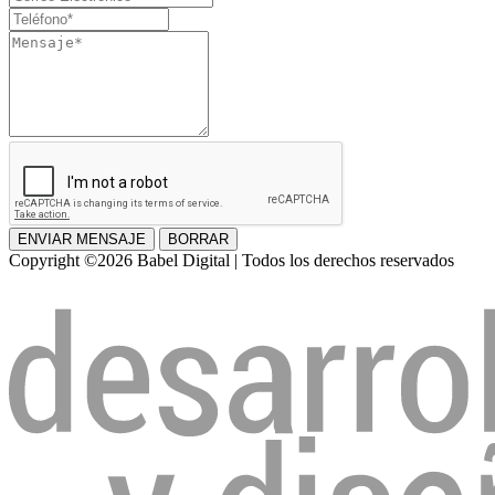
apellido
Electrónico
Teléfono
Mensaje
ENVIAR MENSAJE
BORRAR
Copyright ©2026 Babel Digital | Todos los derechos reservados