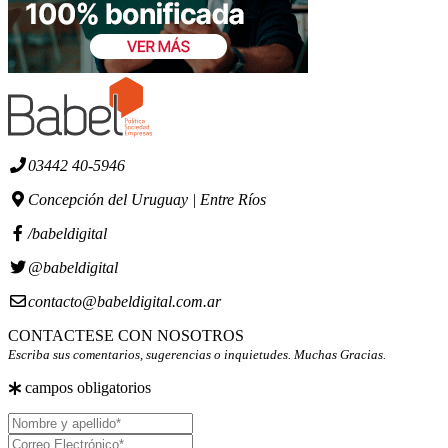
03442 40-5946
Concepción del Uruguay | Entre Ríos
/babeldigital
@babeldigital
contacto@babeldigital.com.ar
CONTACTESE CON NOSOTROS
Escriba sus comentarios, sugerencias o inquietudes. Muchas Gracias.
campos obligatorios
Nombre
y
Correo