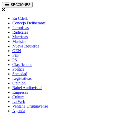
SECCIONES
En CdelU
Concejo Deliberante
Peronistas
Radicales
Macristas
Masistas
Nueva Izquierda
GEN
FEF
PS
Clasificados
Política
Sociedad
Legislativas
Opinión
Babel Audiovisual
Empresas
Cultura
La Web
Ventana Uruguayense
Agenda