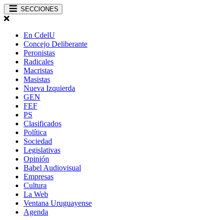
SECCIONES
En CdelU
Concejo Deliberante
Peronistas
Radicales
Macristas
Masistas
Nueva Izquierda
GEN
FEF
PS
Clasificados
Política
Sociedad
Legislativas
Opinión
Babel Audiovisual
Empresas
Cultura
La Web
Ventana Uruguayense
Agenda