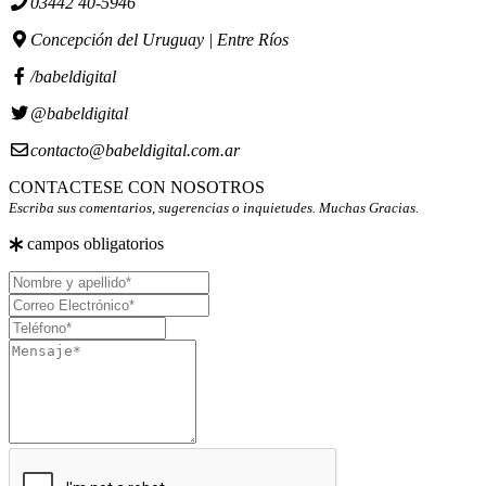
03442 40-5946
Concepción del Uruguay | Entre Ríos
/babeldigital
@babeldigital
contacto@babeldigital.com.ar
CONTACTESE CON NOSOTROS
Escriba sus comentarios, sugerencias o inquietudes. Muchas Gracias.
campos obligatorios
Nombre
y
Correo
apellido
Electrónico
Teléfono
Mensaje