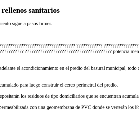
rellenos sanitarios
miento sigue a pasos firmes.
???????????????????????????????????? ???????????? ???????????????
????????? ???????????????????????????????????????? potencialmente g
delante el acondicionamiento en el predio del basural municipal, todo
cumulado para luego construir el cerco perimetral del predio.
positarán los residuos de tipo domiciliarios que se encuentran acumulad
impermeabilizada con una geomembrana de PVC donde se verterán los líq