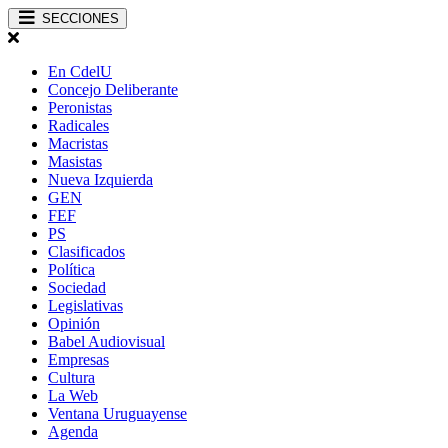
SECCIONES
En CdelU
Concejo Deliberante
Peronistas
Radicales
Macristas
Masistas
Nueva Izquierda
GEN
FEF
PS
Clasificados
Política
Sociedad
Legislativas
Opinión
Babel Audiovisual
Empresas
Cultura
La Web
Ventana Uruguayense
Agenda