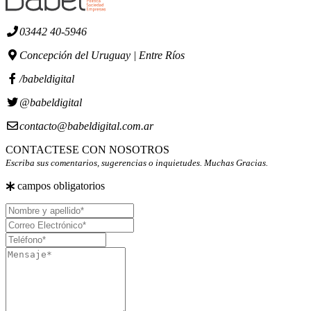
03442 40-5946
Concepción del Uruguay | Entre Ríos
/babeldigital
@babeldigital
contacto@babeldigital.com.ar
CONTACTESE CON NOSOTROS
Escriba sus comentarios, sugerencias o inquietudes. Muchas Gracias.
campos obligatorios
Nombre
y
Correo
apellido
Electrónico
Teléfono
Mensaje