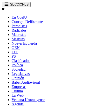
SECCIONES
En CdelU
Concejo Deliberante
Peronistas
Radicales
Macristas
Masistas
Nueva Izquierda
GEN
FEF
PS
Clasificados
Política
Sociedad
Legislativas
Opinión
Babel Audiovisual
Empresas
Cultura
La Web
Ventana Uruguayense
Agenda