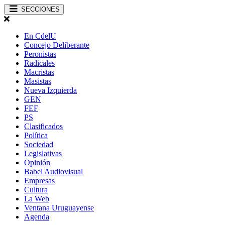
SECCIONES
En CdelU
Concejo Deliberante
Peronistas
Radicales
Macristas
Masistas
Nueva Izquierda
GEN
FEF
PS
Clasificados
Política
Sociedad
Legislativas
Opinión
Babel Audiovisual
Empresas
Cultura
La Web
Ventana Uruguayense
Agenda