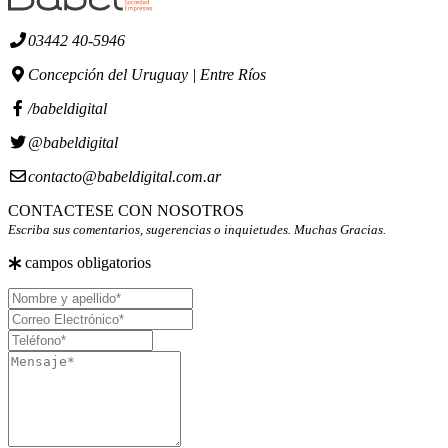
03442 40-5946
Concepción del Uruguay | Entre Ríos
/babeldigital
@babeldigital
contacto@babeldigital.com.ar
CONTACTESE CON NOSOTROS
Escriba sus comentarios, sugerencias o inquietudes. Muchas Gracias.
campos obligatorios
Nombre
y
Correo
apellido
Electrónico
Teléfono
Mensaje