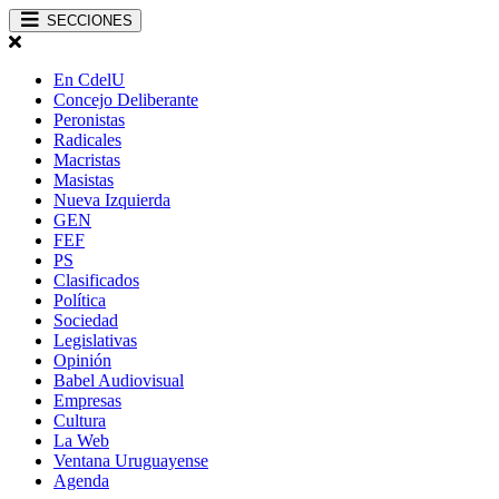
SECCIONES
En CdelU
Concejo Deliberante
Peronistas
Radicales
Macristas
Masistas
Nueva Izquierda
GEN
FEF
PS
Clasificados
Política
Sociedad
Legislativas
Opinión
Babel Audiovisual
Empresas
Cultura
La Web
Ventana Uruguayense
Agenda