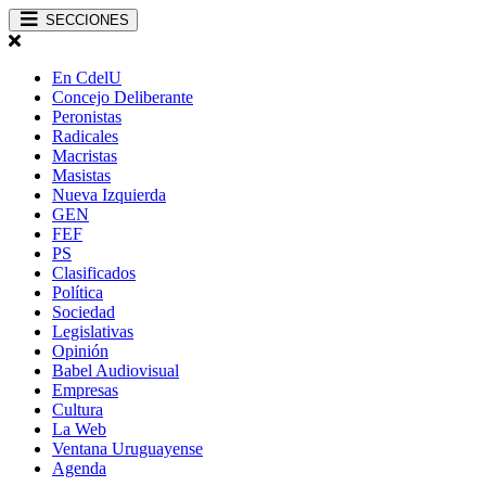
SECCIONES
En CdelU
Concejo Deliberante
Peronistas
Radicales
Macristas
Masistas
Nueva Izquierda
GEN
FEF
PS
Clasificados
Política
Sociedad
Legislativas
Opinión
Babel Audiovisual
Empresas
Cultura
La Web
Ventana Uruguayense
Agenda