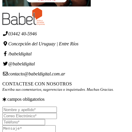
03442 40-5946
Concepción del Uruguay | Entre Ríos
/babeldigital
@babeldigital
contacto@babeldigital.com.ar
CONTACTESE CON NOSOTROS
Escriba sus comentarios, sugerencias o inquietudes. Muchas Gracias.
campos obligatorios
Nombre
y
Correo
apellido
Electrónico
Teléfono
Mensaje