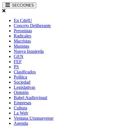
SECCIONES
En CdelU
Concejo Deliberante
Peronistas
Radicales
Macristas
Masistas
Nueva Izquierda
GEN
FEF
PS
Clasificados
Política
Sociedad
Legislativas
Opinión
Babel Audiovisual
Empresas
Cultura
La Web
Ventana Uruguayense
Agenda