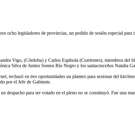
tros ocho legisladores de provincias, un pedido de sesión especial par
jandra Vigo, (Córdoba) y Carlos Espínola (Corrientes), miembros del b
ónica Silva de Juntos Somos Río Negro y los santacruceños Natalia G
rruel, rechazó en tres oportunidades un planteo para sesionar del kirch
do por el Jefe de Gabinete.
r un despacho para ser votado en el pleno no se constituyó. Fue una ma