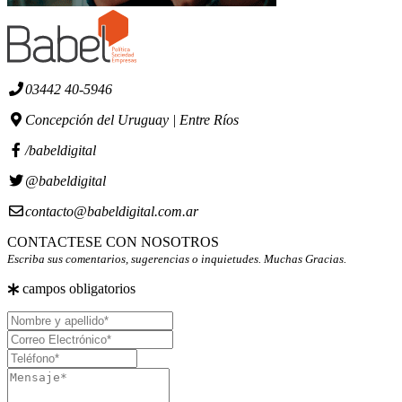
03442 40-5946
Concepción del Uruguay | Entre Ríos
/babeldigital
@babeldigital
contacto@babeldigital.com.ar
CONTACTESE CON NOSOTROS
Escriba sus comentarios, sugerencias o inquietudes. Muchas Gracias.
campos obligatorios
Nombre
y
Correo
apellido
Electrónico
Teléfono
Mensaje