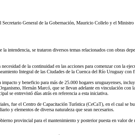
 al Secretario General de la Gobernación, Mauricio Collelo y el Minist
la intendencia, se trataron diversos temas relacionados con obras depen
la necesidad de la continuidad en las acciones para comenzar con la ejec
neamiento Integral de las Ciudades de la Cuenca del Río Uruguay con f
n impacto y beneficio para más de 25.000 hogares uruguayenses, incluyen
 Organismo, Hernán Marcó, que se llevan adelante en vinculación con 
l se entrevistó días atrás en referencia a esta iniciativa.
iales, fue el Centro de Capacitación Turística (CeCaT), en el cual se bu
liario y elementos de diversa naturaleza que sean necesarios.
ierno provincial para el mantenimiento y posterior puesta en valor de nu