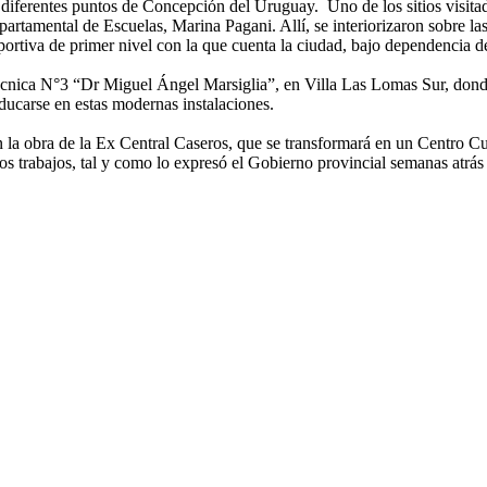
 por diferentes puntos de Concepción del Uruguay. Uno de los sitios vis
partamental de Escuelas, Marina Pagani. Allí, se interiorizaron sobre la
deportiva de primer nivel con la que cuenta la ciudad, bajo dependencia 
nica N°3 “Dr Miguel Ángel Marsiglia”, en Villa Las Lomas Sur, donde f
educarse en estas modernas instalaciones.
 la obra de la Ex Central Caseros, que se transformará en un Centro Cul
os trabajos, tal y como lo expresó el Gobierno provincial semanas atrás 