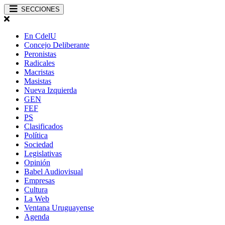
SECCIONES
En CdelU
Concejo Deliberante
Peronistas
Radicales
Macristas
Masistas
Nueva Izquierda
GEN
FEF
PS
Clasificados
Política
Sociedad
Legislativas
Opinión
Babel Audiovisual
Empresas
Cultura
La Web
Ventana Uruguayense
Agenda