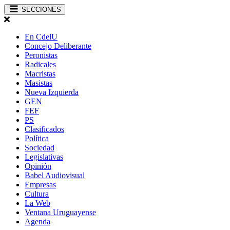
SECCIONES
En CdelU
Concejo Deliberante
Peronistas
Radicales
Macristas
Masistas
Nueva Izquierda
GEN
FEF
PS
Clasificados
Política
Sociedad
Legislativas
Opinión
Babel Audiovisual
Empresas
Cultura
La Web
Ventana Uruguayense
Agenda