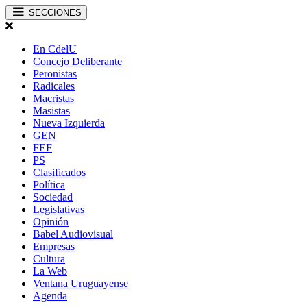
SECCIONES
En CdelU
Concejo Deliberante
Peronistas
Radicales
Macristas
Masistas
Nueva Izquierda
GEN
FEF
PS
Clasificados
Política
Sociedad
Legislativas
Opinión
Babel Audiovisual
Empresas
Cultura
La Web
Ventana Uruguayense
Agenda