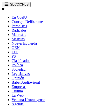
SECCIONES
En CdelU
Concejo Deliberante
Peronistas
Radicales
Macristas
Masistas
Nueva Izquierda
GEN
FEF
PS
Clasificados
Política
Sociedad
Legislativas
Opinión
Babel Audiovisual
Empresas
Cultura
La Web
Ventana Uruguayense
Agenda