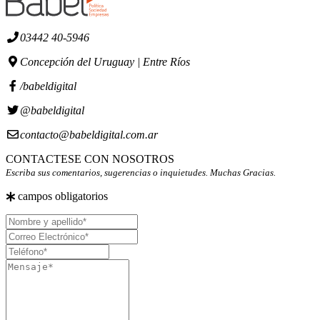
03442 40-5946
Concepción del Uruguay | Entre Ríos
/babeldigital
@babeldigital
contacto@babeldigital.com.ar
CONTACTESE CON NOSOTROS
Escriba sus comentarios, sugerencias o inquietudes. Muchas Gracias.
campos obligatorios
Nombre
y
Correo
apellido
Electrónico
Teléfono
Mensaje