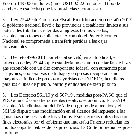
Fueron 149.000 millones (unos USD 9.522 millones al tipo de
cambio de esa fecha) que las provincias vieron pasar .
3. Ley 27.429 de Consenso Fiscal. En dicho acuerdo del año 2017
el gobierno nacional llevó a las provincias a establecer límites a sus
potestades tributarias referidas a ingresos brutos y sellos,
estableciendo topes de alícuotas. A cambio el Poder Ejecutivo
Nacional se comprometía a transferir partidas a las cajas
previsionales.
4. Decreto 499/2018 por el cual se vetó, en su totalidad, el
proyecto de ley 27.443 que establecía un esquema de tarifas de luz y
gas razonable con un alto componente federal, con aumentos para
las pymes, cooperativas de trabajo y empresas recuperadas no
mayores al índice de precios mayoristas del INDEC y beneficios
para los clubes de pueblo, barrio y entidades de bien público .
5. Los Decretos 561/19 y el 567/19 , medidas post-PASO que el
PRO anunció como herramientas de alivio económico. El 567/19
estableció la eliminación del IVA de un grupo de alimentos y el
561/19 dispuso una modificación en el alcance del impuesto a las
ganancias que pesa sobre los salarios. Esos decretos utilizados con
fines electorales por el gobierno que integraba Frigerio reducían los
montos coparticipables de las provincias. La Corte Suprema les puso
un freno.