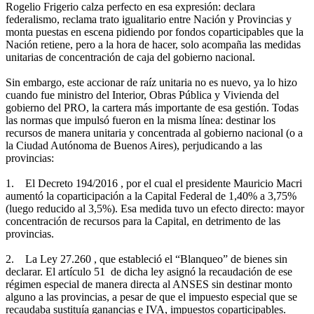
Rogelio Frigerio calza perfecto en esa expresión: declara
federalismo, reclama trato igualitario entre Nación y Provincias y
monta puestas en escena pidiendo por fondos coparticipables que la
Nación retiene, pero a la hora de hacer, solo acompaña las medidas
unitarias de concentración de caja del gobierno nacional.
Sin embargo, este accionar de raíz unitaria no es nuevo, ya lo hizo
cuando fue ministro del Interior, Obras Pública y Vivienda del
gobierno del PRO, la cartera más importante de esa gestión. Todas
las normas que impulsó fueron en la misma línea: destinar los
recursos de manera unitaria y concentrada al gobierno nacional (o a
la Ciudad Autónoma de Buenos Aires), perjudicando a las
provincias:
1. El Decreto 194/2016 , por el cual el presidente Mauricio Macri
aumentó la coparticipación a la Capital Federal de 1,40% a 3,75%
(luego reducido al 3,5%). Esa medida tuvo un efecto directo: mayor
concentración de recursos para la Capital, en detrimento de las
provincias.
2. La Ley 27.260 , que estableció el “Blanqueo” de bienes sin
declarar. El artículo 51 de dicha ley asignó la recaudación de ese
régimen especial de manera directa al ANSES sin destinar monto
alguno a las provincias, a pesar de que el impuesto especial que se
recaudaba sustituía ganancias e IVA, impuestos coparticipables.