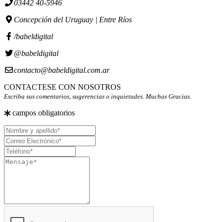
03442 40-5946
Concepción del Uruguay | Entre Ríos
/babeldigital
@babeldigital
contacto@babeldigital.com.ar
CONTACTESE CON NOSOTROS
Escriba sus comentarios, sugerencias o inquietudes. Muchas Gracias.
campos obligatorios
Nombre
y
Correo
apellido
Electrónico
Teléfono
Mensaje