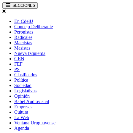
SECCIONES
En CdelU
Concejo Deliberante
Peronistas
Radicales
Macristas
Masistas
Nueva Izquierda
GEN
FEF
PS
Clasificados
Política
Sociedad
Legislativas
Opinión
Babel Audiovisual
Empresas
Cultura
La Web
Ventana Uruguayense
Agenda