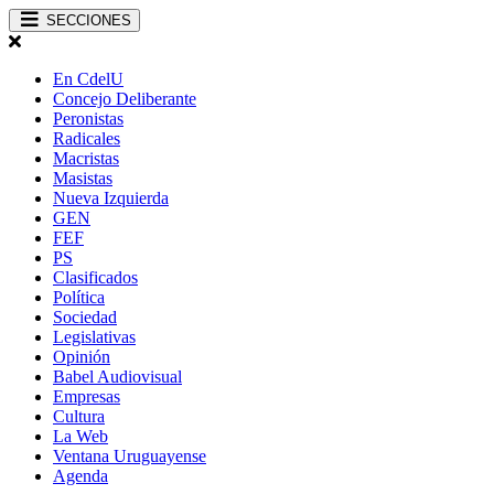
SECCIONES
En CdelU
Concejo Deliberante
Peronistas
Radicales
Macristas
Masistas
Nueva Izquierda
GEN
FEF
PS
Clasificados
Política
Sociedad
Legislativas
Opinión
Babel Audiovisual
Empresas
Cultura
La Web
Ventana Uruguayense
Agenda