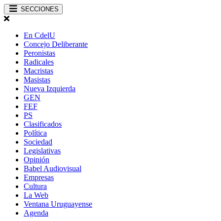
SECCIONES
En CdelU
Concejo Deliberante
Peronistas
Radicales
Macristas
Masistas
Nueva Izquierda
GEN
FEF
PS
Clasificados
Política
Sociedad
Legislativas
Opinión
Babel Audiovisual
Empresas
Cultura
La Web
Ventana Uruguayense
Agenda