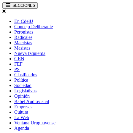
SECCIONES
En CdelU
Concejo Deliberante
Peronistas
Radicales
Macristas
Masistas
Nueva Izquierda
GEN
FEF
PS
Clasificados
Política
Sociedad
Legislativas
Opinión
Babel Audiovisual
Empresas
Cultura
La Web
Ventana Uruguayense
Agenda