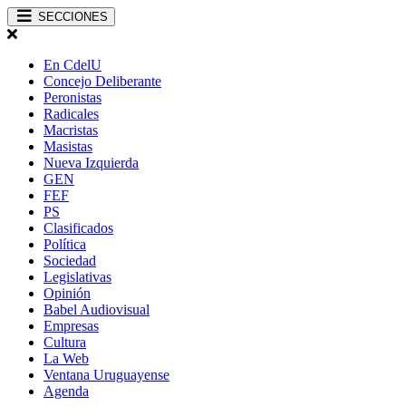
SECCIONES
En CdelU
Concejo Deliberante
Peronistas
Radicales
Macristas
Masistas
Nueva Izquierda
GEN
FEF
PS
Clasificados
Política
Sociedad
Legislativas
Opinión
Babel Audiovisual
Empresas
Cultura
La Web
Ventana Uruguayense
Agenda