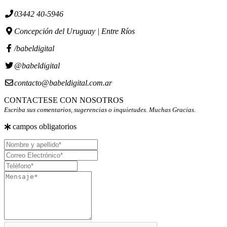
03442 40-5946
Concepción del Uruguay | Entre Ríos
/babeldigital
@babeldigital
contacto@babeldigital.com.ar
CONTACTESE CON NOSOTROS
Escriba sus comentarios, sugerencias o inquietudes. Muchas Gracias.
campos obligatorios
Nombre
y
Correo
apellido
Electrónico
Teléfono
Mensaje