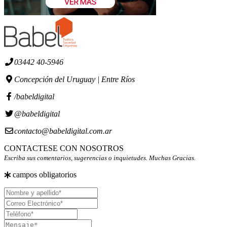
03442 40-5946
Concepción del Uruguay | Entre Ríos
/babeldigital
@babeldigital
contacto@babeldigital.com.ar
CONTACTESE CON NOSOTROS
Escriba sus comentarios, sugerencias o inquietudes. Muchas Gracias.
campos obligatorios
Nombre
y
Correo
apellido
Electrónico
Teléfono
Mensaje