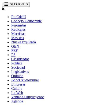
SECCIONES
En CdelU
Concejo Deliberante
Peronistas
Radicales
Macristas
Masistas
Nueva Izquierda
GEN
FEF
PS
Clasificados
Política
Sociedad
Legislativas
Opinión
Babel Audiovisual
Empresas
Cultura
La Web
Ventana Uruguayense
Agenda