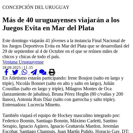
CONCEPCIÓN DEL URUGUAY
Más de 40 uruguayenses viajarán a los
Juegos Evita en Mar del Plata
Este domingo viajarán 41 jóvenes a la instancia Final Nacional de
los Juegos Deportivos Evita en Mar del Plata que se desarrollará del
29 de septiembre al 4 de Octubre en el que se reúnen miles de
chicos y chicas de todo el país.
Ventana Uruguayense
28.09.2025 | 11:35
En Atletismo estarán participando: Irene Boujon (salto en largo y
triple), Nicolás Bonnet (salto en alto y salto en largo), Julián
Cousillas (salto en largo y triple), Milagros Montes de Oca
(lanzamiento de jabalina), Bruna Pérez Heglin (80 c/vallas y 200
llanos), Antonia Ruis Díaz (salto con garrocha y salto triple).
Entrenadora: Lucrecia Minetto.
También viajará el equipo de Hockey masculino integrado por:
Federico Bonnin, Santiago Bonnin, Máximo Carletti, Santino
Serapio, Ignacio Agüero, Ignacio Grattarola Mardon, Jeremías
Escobar, Santiago Chappuis, Juan Martín Pulido, Horacio Gay. DT: