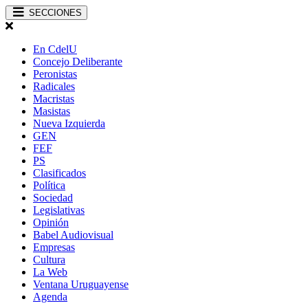
SECCIONES
En CdelU
Concejo Deliberante
Peronistas
Radicales
Macristas
Masistas
Nueva Izquierda
GEN
FEF
PS
Clasificados
Política
Sociedad
Legislativas
Opinión
Babel Audiovisual
Empresas
Cultura
La Web
Ventana Uruguayense
Agenda