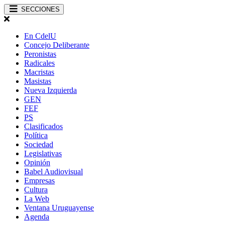
SECCIONES
En CdelU
Concejo Deliberante
Peronistas
Radicales
Macristas
Masistas
Nueva Izquierda
GEN
FEF
PS
Clasificados
Política
Sociedad
Legislativas
Opinión
Babel Audiovisual
Empresas
Cultura
La Web
Ventana Uruguayense
Agenda