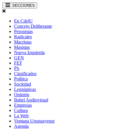
SECCIONES
En CdelU
Concejo Deliberante
Peronistas
Radicales
Macristas
Masistas
Nueva Izquierda
GEN
FEF
PS
Clasificados
Política
Sociedad
Legislativas
Opinión
Babel Audiovisual
Empresas
Cultura
La Web
Ventana Uruguayense
Agenda