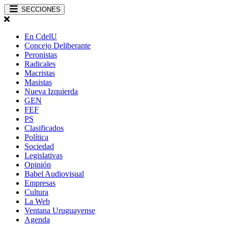
SECCIONES
En CdelU
Concejo Deliberante
Peronistas
Radicales
Macristas
Masistas
Nueva Izquierda
GEN
FEF
PS
Clasificados
Política
Sociedad
Legislativas
Opinión
Babel Audiovisual
Empresas
Cultura
La Web
Ventana Uruguayense
Agenda