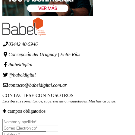
03442 40-5946
Concepción del Uruguay | Entre Ríos
/babeldigital
@babeldigital
contacto@babeldigital.com.ar
CONTACTESE CON NOSOTROS
Escriba sus comentarios, sugerencias o inquietudes. Muchas Gracias.
campos obligatorios
Nombre
y
Correo
apellido
Electrónico
Teléfono