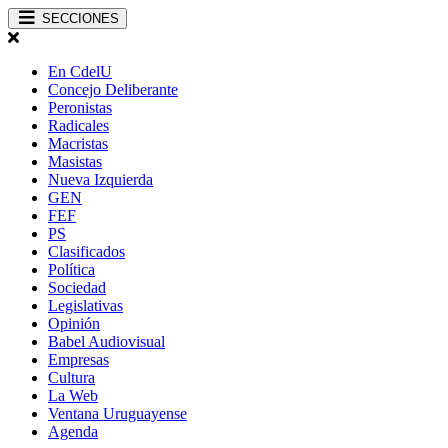
SECCIONES
En CdelU
Concejo Deliberante
Peronistas
Radicales
Macristas
Masistas
Nueva Izquierda
GEN
FEF
PS
Clasificados
Política
Sociedad
Legislativas
Opinión
Babel Audiovisual
Empresas
Cultura
La Web
Ventana Uruguayense
Agenda