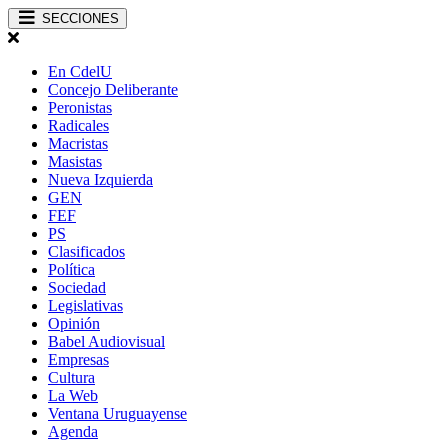
SECCIONES
En CdelU
Concejo Deliberante
Peronistas
Radicales
Macristas
Masistas
Nueva Izquierda
GEN
FEF
PS
Clasificados
Política
Sociedad
Legislativas
Opinión
Babel Audiovisual
Empresas
Cultura
La Web
Ventana Uruguayense
Agenda