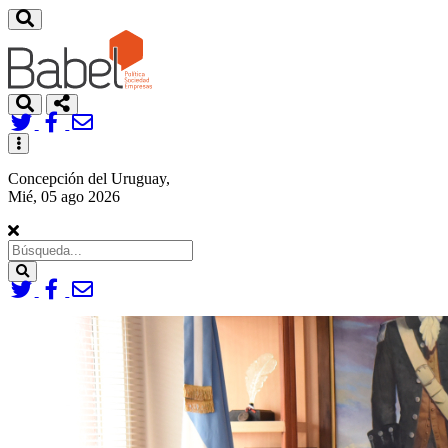
Toggle
navigation
Concepción del Uruguay,
Mié, 05 ago 2026
Search