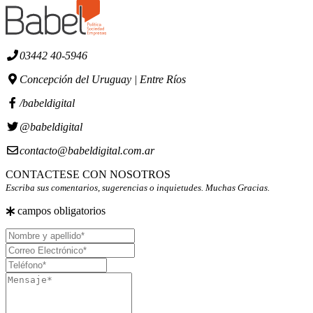
03442 40-5946
Concepción del Uruguay | Entre Ríos
/babeldigital
@babeldigital
contacto@babeldigital.com.ar
CONTACTESE CON NOSOTROS
Escriba sus comentarios, sugerencias o inquietudes. Muchas Gracias.
campos obligatorios
Nombre
y
Correo
apellido
Electrónico
Teléfono
Mensaje