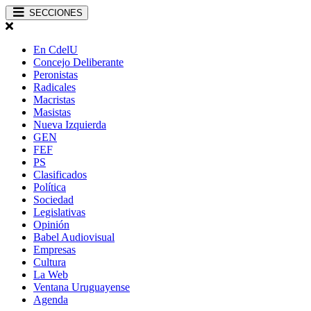
SECCIONES
En CdelU
Concejo Deliberante
Peronistas
Radicales
Macristas
Masistas
Nueva Izquierda
GEN
FEF
PS
Clasificados
Política
Sociedad
Legislativas
Opinión
Babel Audiovisual
Empresas
Cultura
La Web
Ventana Uruguayense
Agenda