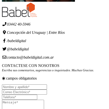
03442 40-5946
Concepción del Uruguay | Entre Ríos
/babeldigital
@babeldigital
contacto@babeldigital.com.ar
CONTACTESE CON NOSOTROS
Escriba sus comentarios, sugerencias o inquietudes. Muchas Gracias.
campos obligatorios
Nombre
y
Correo
apellido
Electrónico
Teléfono
Mensaje