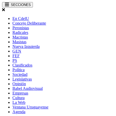
SECCIONES
En CdelU
Concejo Deliberante
Peronistas
Radicales
Macristas
Masistas
Nueva Izquierda
GEN
FEF
PS
Clasificados
Política
Sociedad
Legislativas
Opinión
Babel Audiovisual
Empresas
Cultura
La Web
Ventana Uruguayense
Agenda