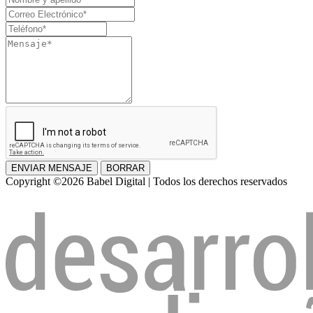
y
Correo
apellido
Electrónico
Teléfono
Mensaje
ENVIAR MENSAJE
BORRAR
Copyright ©2026 Babel Digital | Todos los derechos reservados