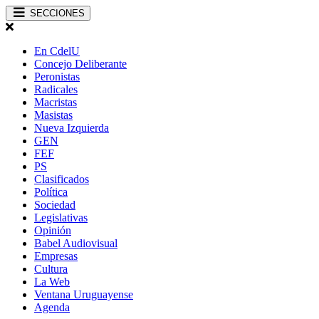
SECCIONES
En CdelU
Concejo Deliberante
Peronistas
Radicales
Macristas
Masistas
Nueva Izquierda
GEN
FEF
PS
Clasificados
Política
Sociedad
Legislativas
Opinión
Babel Audiovisual
Empresas
Cultura
La Web
Ventana Uruguayense
Agenda