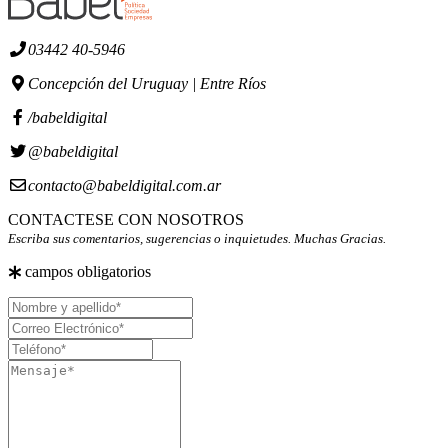
03442 40-5946
Concepción del Uruguay | Entre Ríos
/babeldigital
@babeldigital
contacto@babeldigital.com.ar
CONTACTESE CON NOSOTROS
Escriba sus comentarios, sugerencias o inquietudes. Muchas Gracias.
campos obligatorios
Nombre
y
Correo
apellido
Electrónico
Teléfono
Mensaje