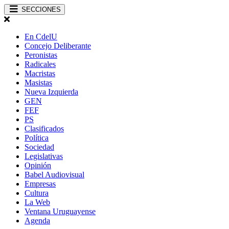
SECCIONES
En CdelU
Concejo Deliberante
Peronistas
Radicales
Macristas
Masistas
Nueva Izquierda
GEN
FEF
PS
Clasificados
Política
Sociedad
Legislativas
Opinión
Babel Audiovisual
Empresas
Cultura
La Web
Ventana Uruguayense
Agenda