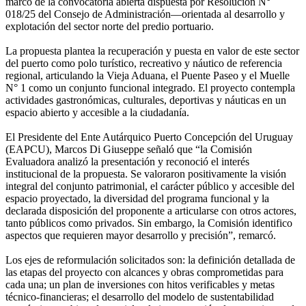
marco de la convocatoria abierta dispuesta por Resolución N°
018/25 del Consejo de Administración—orientada al desarrollo y
explotación del sector norte del predio portuario.
La propuesta plantea la recuperación y puesta en valor de este sector
del puerto como polo turístico, recreativo y náutico de referencia
regional, articulando la Vieja Aduana, el Puente Paseo y el Muelle
N° 1 como un conjunto funcional integrado. El proyecto contempla
actividades gastronómicas, culturales, deportivas y náuticas en un
espacio abierto y accesible a la ciudadanía.
El Presidente del Ente Autárquico Puerto Concepción del Uruguay
(EAPCU), Marcos Di Giuseppe señaló que “la Comisión
Evaluadora analizó la presentación y reconoció el interés
institucional de la propuesta. Se valoraron positivamente la visión
integral del conjunto patrimonial, el carácter público y accesible del
espacio proyectado, la diversidad del programa funcional y la
declarada disposición del proponente a articularse con otros actores,
tanto públicos como privados. Sin embargo, la Comisión identifico
aspectos que requieren mayor desarrollo y precisión”, remarcó.
Los ejes de reformulación solicitados son: la definición detallada de
las etapas del proyecto con alcances y obras comprometidas para
cada una; un plan de inversiones con hitos verificables y metas
técnico-financieras; el desarrollo del modelo de sustentabilidad