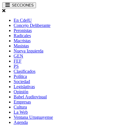
SECCIONES
En CdelU
Concejo Deliberante
Peronistas
Radicales
Macristas
Masistas
Nueva Izquierda
GEN
FEF
PS
Clasificados
Política
Sociedad
Legislativas
Opinión
Babel Audiovisual
Empresas
Cultura
La Web
Ventana Uruguayense
Agenda