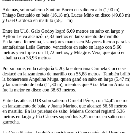
Además, sobresalieron Santino Boero en salto en alto (1,90 m),
Thiago Bazualdo en bala (16,18 m), Lucas Miño en disco (49,83 m)
y Gael Cardozo en martillo (58,11 m).
Entre los U18, Galo Godoy logró 6,69 metros en salto en largo y
Aylton Leiva alcanzó 57,33 metros en lanzamiento de martillo.
En la rama femenina, las mejores marcas en Mayores fueron para las
santafesinas Leila Garetto, vencedora en salto en largo con 5,60
metros y en triple con 11,72 metros, y Milagros Vera, que ganó en
jabalina con 38,93 metros.
Por su parte, en la categoría U20, la entrerriana Carmela Cocco se
destacó en lanzamiento de martillo con 55,88 metros. También brilló
la bonaerense Angelina Muga, quien ganó en salto en largo (5,47 m)
y lanzamiento de bala (11,30 m), mientras que Aixa Marian Amiano
fue la mejor en disco con 38,63 metros.
Entre las atletas U18 sobresalieron Ornelal Pérez, con 14,45 metros
en lanzamiento de bala, y Juana Marino, que alcanzó 56,56 metros
en martillo. En las pruebas de salto, Malena Coronel registró 5,36
metros en largo y Pía Cáceres superó los 3,25 metros en salto con
garrocha.
La Copa Nacional volvió a posicionar a Concepción del Uruguay