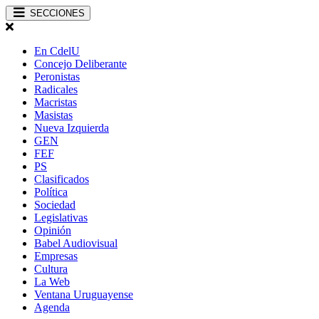
SECCIONES
En CdelU
Concejo Deliberante
Peronistas
Radicales
Macristas
Masistas
Nueva Izquierda
GEN
FEF
PS
Clasificados
Política
Sociedad
Legislativas
Opinión
Babel Audiovisual
Empresas
Cultura
La Web
Ventana Uruguayense
Agenda