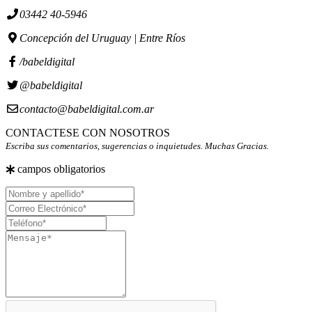
03442 40-5946
Concepción del Uruguay | Entre Ríos
/babeldigital
@babeldigital
contacto@babeldigital.com.ar
CONTACTESE CON NOSOTROS
Escriba sus comentarios, sugerencias o inquietudes. Muchas Gracias.
campos obligatorios
Nombre
y
Correo
apellido
Electrónico
Teléfono
Mensaje