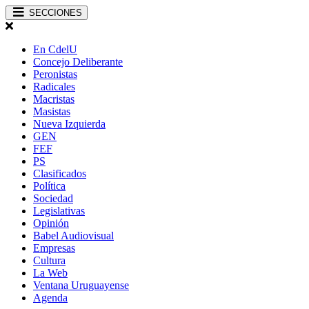
SECCIONES
En CdelU
Concejo Deliberante
Peronistas
Radicales
Macristas
Masistas
Nueva Izquierda
GEN
FEF
PS
Clasificados
Política
Sociedad
Legislativas
Opinión
Babel Audiovisual
Empresas
Cultura
La Web
Ventana Uruguayense
Agenda