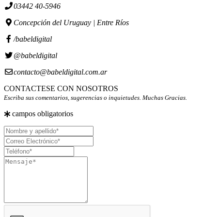
03442 40-5946
Concepción del Uruguay | Entre Ríos
/babeldigital
@babeldigital
contacto@babeldigital.com.ar
CONTACTESE CON NOSOTROS
Escriba sus comentarios, sugerencias o inquietudes. Muchas Gracias.
campos obligatorios
Nombre
y
Correo
apellido
Electrónico
Teléfono
Mensaje