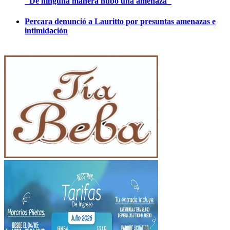
"De ninguna manera hubo una amenaza"
Percara denunció a Lauritto por presuntas amenazas e
intimidación