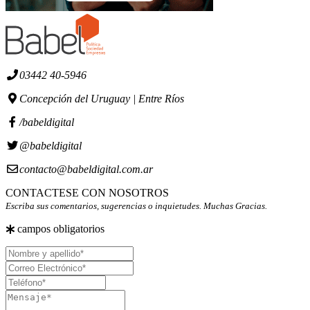
03442 40-5946
Concepción del Uruguay | Entre Ríos
/babeldigital
@babeldigital
contacto@babeldigital.com.ar
CONTACTESE CON NOSOTROS
Escriba sus comentarios, sugerencias o inquietudes. Muchas Gracias.
campos obligatorios
Nombre
y
Correo
apellido
Electrónico
Teléfono
Mensaje