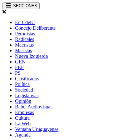
SECCIONES
En CdelU
Concejo Deliberante
Peronistas
Radicales
Macristas
Masistas
Nueva Izquierda
GEN
FEF
PS
Clasificados
Política
Sociedad
Legislativas
Opinión
Babel Audiovisual
Empresas
Cultura
La Web
Ventana Uruguayense
Agenda