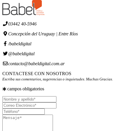
03442 40-5946
Concepción del Uruguay | Entre Ríos
/babeldigital
@babeldigital
contacto@babeldigital.com.ar
CONTACTESE CON NOSOTROS
Escriba sus comentarios, sugerencias o inquietudes. Muchas Gracias.
campos obligatorios
Nombre
y
Correo
apellido
Electrónico
Teléfono
Mensaje