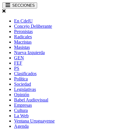
SECCIONES
En CdelU
Concejo Deliberante
Peronistas
Radicales
Macristas
Masistas
Nueva Izquierda
GEN
FEF
PS
Clasificados
Política
Sociedad
Legislativas
Opinión
Babel Audiovisual
Empresas
Cultura
La Web
Ventana Uruguayense
Agenda