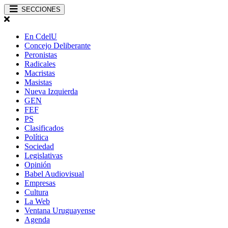
SECCIONES
En CdelU
Concejo Deliberante
Peronistas
Radicales
Macristas
Masistas
Nueva Izquierda
GEN
FEF
PS
Clasificados
Política
Sociedad
Legislativas
Opinión
Babel Audiovisual
Empresas
Cultura
La Web
Ventana Uruguayense
Agenda