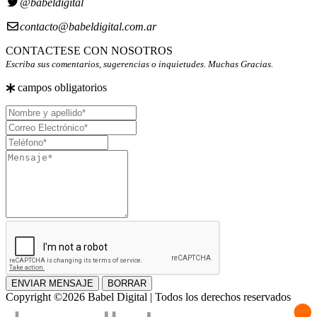
@babeldigital
contacto@babeldigital.com.ar
CONTACTESE CON NOSOTROS
Escriba sus comentarios, sugerencias o inquietudes. Muchas Gracias.
campos obligatorios
Nombre
y
Correo
apellido
Electrónico
Teléfono
Mensaje
ENVIAR MENSAJE
BORRAR
Copyright ©2026 Babel Digital | Todos los derechos reservados