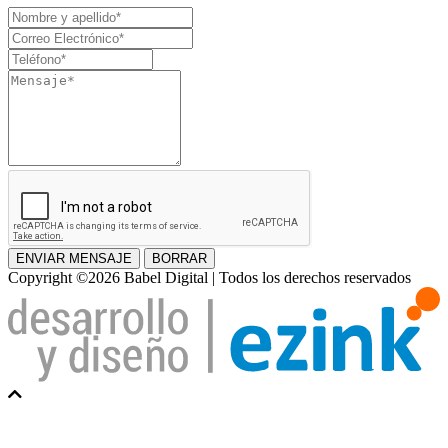
Nombre
y
Correo
apellido
Electrónico
Teléfono
Mensaje
ENVIAR MENSAJE
BORRAR
Copyright ©2026 Babel Digital | Todos los derechos reservados