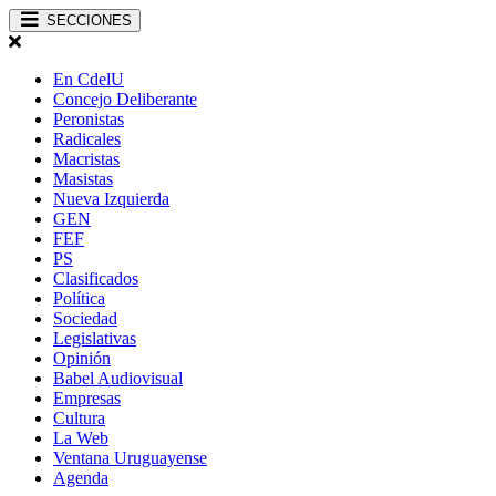
SECCIONES
En CdelU
Concejo Deliberante
Peronistas
Radicales
Macristas
Masistas
Nueva Izquierda
GEN
FEF
PS
Clasificados
Política
Sociedad
Legislativas
Opinión
Babel Audiovisual
Empresas
Cultura
La Web
Ventana Uruguayense
Agenda