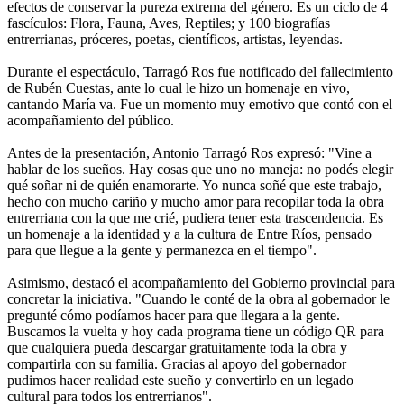
efectos de conservar la pureza extrema del género. Es un ciclo de 4
fascículos: Flora, Fauna, Aves, Reptiles; y 100 biografías
entrerrianas, próceres, poetas, científicos, artistas, leyendas.
Durante el espectáculo, Tarragó Ros fue notificado del fallecimiento
de Rubén Cuestas, ante lo cual le hizo un homenaje en vivo,
cantando María va. Fue un momento muy emotivo que contó con el
acompañamiento del público.
Antes de la presentación, Antonio Tarragó Ros expresó: "Vine a
hablar de los sueños. Hay cosas que uno no maneja: no podés elegir
qué soñar ni de quién enamorarte. Yo nunca soñé que este trabajo,
hecho con mucho cariño y mucho amor para recopilar toda la obra
entrerriana con la que me crié, pudiera tener esta trascendencia. Es
un homenaje a la identidad y a la cultura de Entre Ríos, pensado
para que llegue a la gente y permanezca en el tiempo".
Asimismo, destacó el acompañamiento del Gobierno provincial para
concretar la iniciativa. "Cuando le conté de la obra al gobernador le
pregunté cómo podíamos hacer para que llegara a la gente.
Buscamos la vuelta y hoy cada programa tiene un código QR para
que cualquiera pueda descargar gratuitamente toda la obra y
compartirla con su familia. Gracias al apoyo del gobernador
pudimos hacer realidad este sueño y convertirlo en un legado
cultural para todos los entrerrianos".