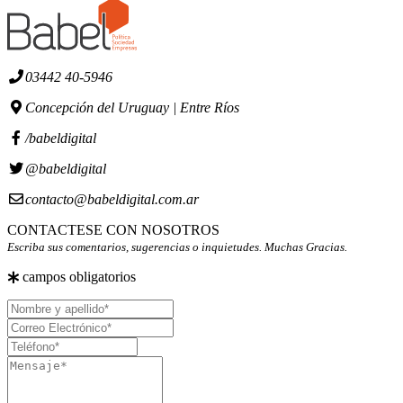
03442 40-5946
Concepción del Uruguay | Entre Ríos
/babeldigital
@babeldigital
contacto@babeldigital.com.ar
CONTACTESE CON NOSOTROS
Escriba sus comentarios, sugerencias o inquietudes. Muchas Gracias.
campos obligatorios
Nombre
y
Correo
apellido
Electrónico
Teléfono
Mensaje