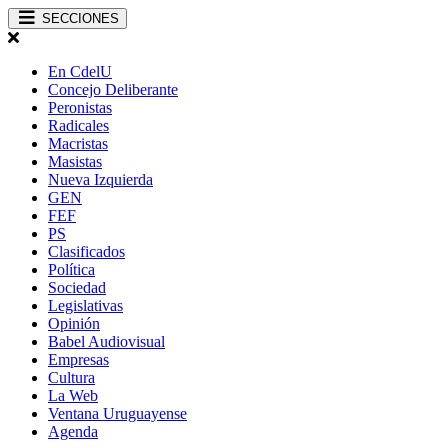
SECCIONES
En CdelU
Concejo Deliberante
Peronistas
Radicales
Macristas
Masistas
Nueva Izquierda
GEN
FEF
PS
Clasificados
Política
Sociedad
Legislativas
Opinión
Babel Audiovisual
Empresas
Cultura
La Web
Ventana Uruguayense
Agenda