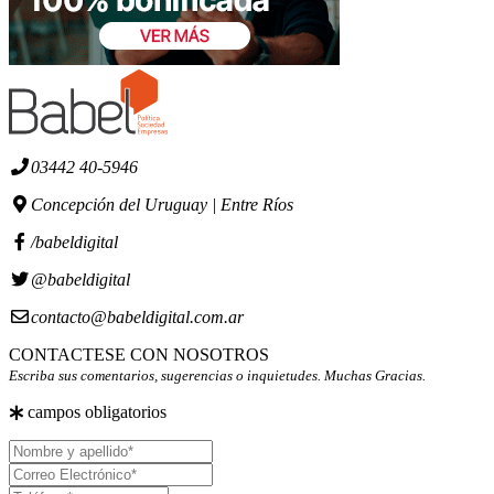
03442 40-5946
Concepción del Uruguay | Entre Ríos
/babeldigital
@babeldigital
contacto@babeldigital.com.ar
CONTACTESE CON NOSOTROS
Escriba sus comentarios, sugerencias o inquietudes. Muchas Gracias.
campos obligatorios
Nombre
y
Correo
apellido
Electrónico