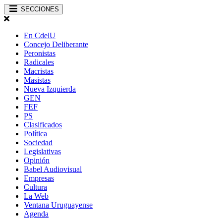
SECCIONES
En CdelU
Concejo Deliberante
Peronistas
Radicales
Macristas
Masistas
Nueva Izquierda
GEN
FEF
PS
Clasificados
Política
Sociedad
Legislativas
Opinión
Babel Audiovisual
Empresas
Cultura
La Web
Ventana Uruguayense
Agenda