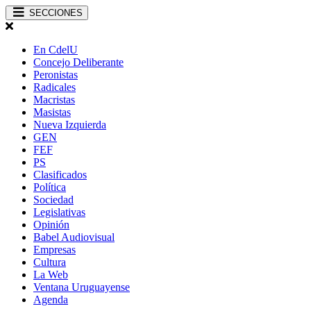
SECCIONES
En CdelU
Concejo Deliberante
Peronistas
Radicales
Macristas
Masistas
Nueva Izquierda
GEN
FEF
PS
Clasificados
Política
Sociedad
Legislativas
Opinión
Babel Audiovisual
Empresas
Cultura
La Web
Ventana Uruguayense
Agenda