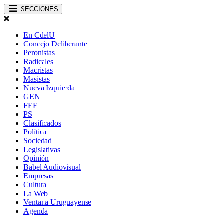
SECCIONES
En CdelU
Concejo Deliberante
Peronistas
Radicales
Macristas
Masistas
Nueva Izquierda
GEN
FEF
PS
Clasificados
Política
Sociedad
Legislativas
Opinión
Babel Audiovisual
Empresas
Cultura
La Web
Ventana Uruguayense
Agenda